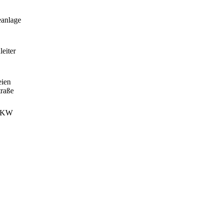
eanlage
eiter
eien
raße
 PKW