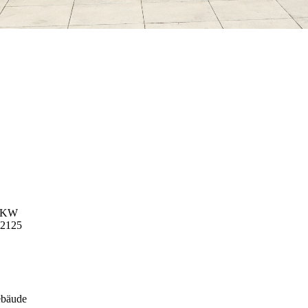
 PKW
 2125
ebäude