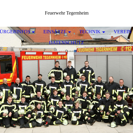
Feuerwehr Tegernheim
ÜRGERINFOS
EINSÄTZE
TECHNIK
VEREIN
DATENSCHUTZ