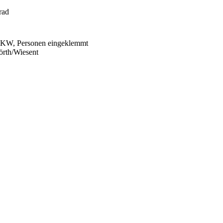
rad
 LKW, Personen eingeklemmt
rth/Wiesent