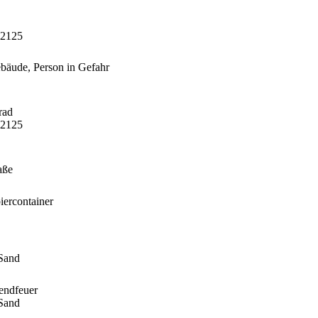
 2125
äude, Person in Gefahr
rad
 2125
aße
iercontainer
Sand
endfeuer
Sand