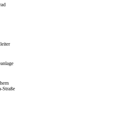
rad
eiter
eanlage
hern
-Straße