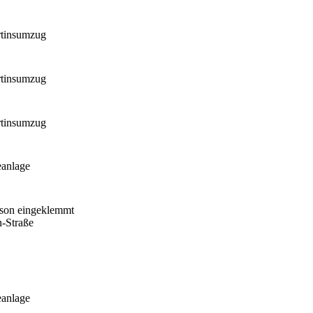
rtinsumzug
rtinsumzug
rtinsumzug
eanlage
rson eingeklemmt
-Straße
eanlage