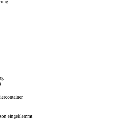
rung
ng
g
iercontainer
rson eingeklemmt